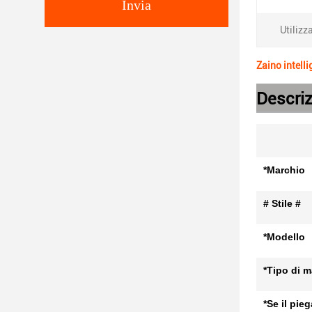
Invia
Utilizza
Zaino intelli
Descriz
*Marchio
# Stile #
*Modello
*Tipo di m
*Se il pie