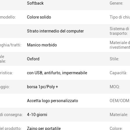
Softback
Genere:
 modello:
Colore solido
Tipo di chi
Sistema di
Strato intermedio del computer
trasporto:
Materiale d
nghia/tratti:
Manico morbido
rivestimen
ale
Oxford
Stile:
ale:
ristica:
con USB, antifurto, impermeabile
Capacità:
aggio:
borsa 1pc/Poly +
MOQ:
Accetta logo personalizzato
OEM/ODM
di consegna:
4-10 giorni
Materiale:
el prodotto:
Zaino per portatile
Colore: