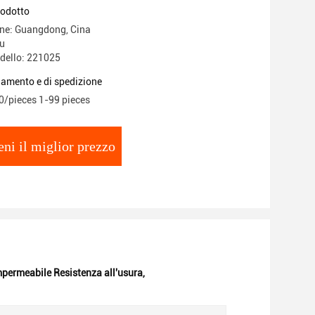
rodotto
ine: Guangdong, Cina
u
dello: 221025
gamento e di spedizione
0/pieces 1-99 pieces
eni il miglior prezzo
impermeabile Resistenza all'usura
,