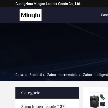
Guangzhou Mingao Leather Goods Co., Ltd.
Cas
Casa.
>
Prodotti
>
Zaino Impermeabile
>
Zaino intelligen
Categorie
Zaino Impermeabile
(137)