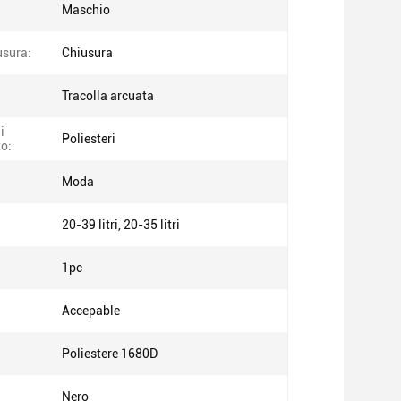
Maschio
usura:
Chiusura
Tracolla arcuata
i
Poliesteri
to:
Moda
20-39 litri, 20-35 litri
1pc
:
Accepable
Poliestere 1680D
Nero