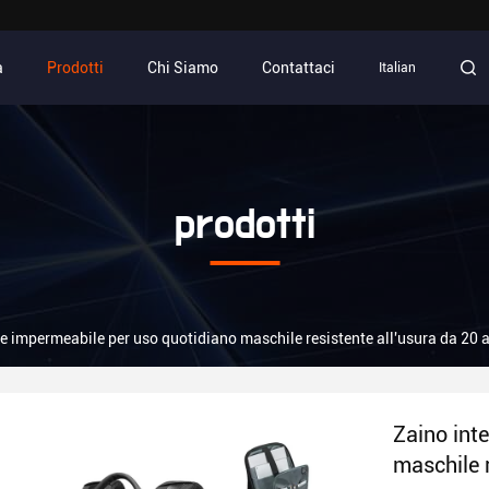
a
Prodotti
Chi Siamo
Contattaci
Italian
prodotti
te impermeabile per uso quotidiano maschile resistente all'usura da 20 a 
Zaino int
maschile r