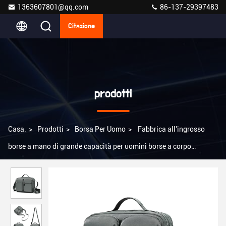
1363607801@qq.com
86-137-29397483
Citazione
prodotti
Casa.
>
Prodotti
>
Borsa Per Uomo
>
Fabbrica all'ingrosso
borse a mano di grande capacità per uomini borse a corpo
crociato borse da corriere