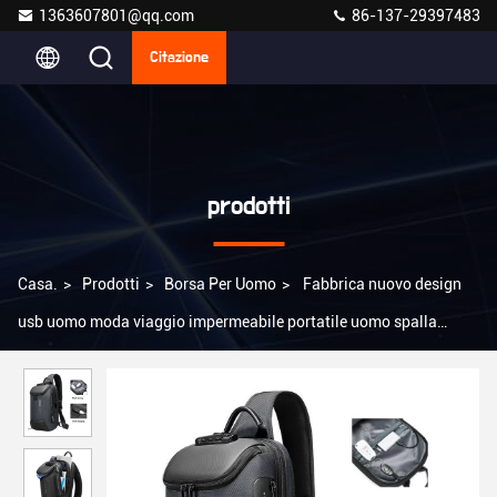
1363607801@qq.com
86-137-29397483
Citazione
prodotti
Casa.
>
Prodotti
>
Borsa Per Uomo
>
Fabbrica nuovo design
usb uomo moda viaggio impermeabile portatile uomo spalla
crossbody borsa a sling